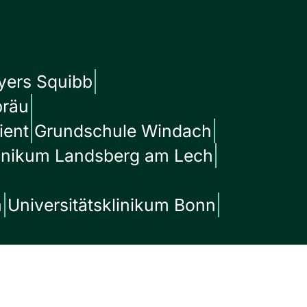
Myers Squibb
bräu
ient
Grundschule Windach
inikum Landsberg am Lech
m
Universitätsklinikum Bonn