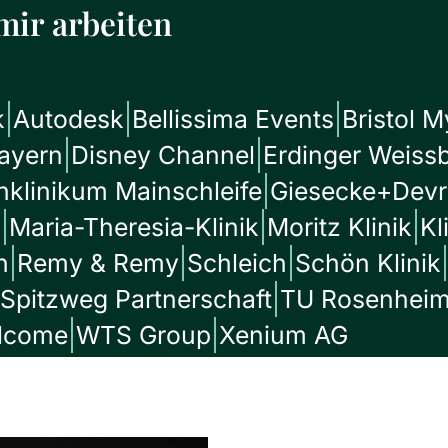
mir arbeiten
k
Autodesk
Bellissima Events
Bristol 
ayern
Disney Channel
Erdinger Weiss
hklinikum Mainschleife
Giesecke+Devr
g
Maria-Theresia-Klinik
Moritz Klinik
Kl
h
Remy & Remy
Schleich
Schön Klinik
Spitzweg Partnerschaft
TU Rosenhei
lcome
WTS Group
Xenium AG