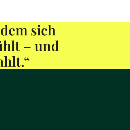
 dem sich
hlt – und
hlt.“