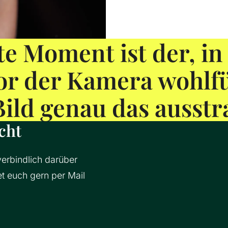
te Moment ist der, in
or der Kamera wohlfü
Bild genau das ausstra
cht
erbindlich darüber
t euch gern per Mail