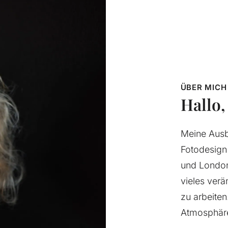
ÜBER MICH
Hallo,
Meine Ausb
Fotodesign
und London 
vieles verä
zu arbeiten
Atmosphäre,